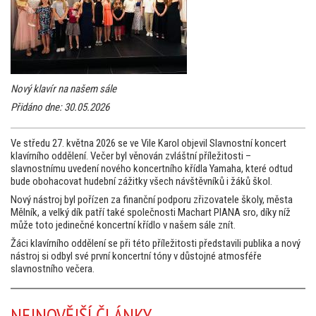
Nový klavír na našem sále
Přidáno dne: 30.05.2026
Ve středu 27. května 2026 se ve Vile Karol objevil Slavnostní koncert
klavírního oddělení. Večer byl věnován zvláštní příležitosti –
slavnostnímu uvedení nového koncertního křídla Yamaha, které odtud
bude obohacovat hudební zážitky všech návštěvníků i žáků škol.
Nový nástroj byl pořízen za finanční podporu zřizovatele školy, města
Mělník, a velký dík patří také společnosti Machart PIANA sro, díky níž
může toto jedinečné koncertní křídlo v našem sále znít.
Žáci klavírního oddělení se při této příležitosti představili publika a nový
nástroj si odbyl své první koncertní tóny v důstojné atmosféře
slavnostního večera.
NEJNOVĚJŠÍ ČLÁNKY