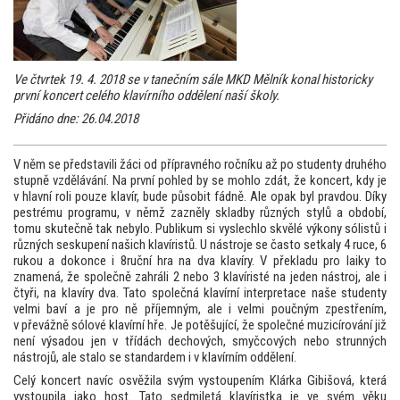
Ve čtvrtek 19. 4. 2018 se v tanečním sále MKD Mělník konal historicky
první koncert celého klavírního oddělení naší školy.
Přidáno dne: 26.04.2018
V něm se představili žáci od přípravného ročníku až po studenty druhého
stupně vzdělávání. Na první pohled by se mohlo zdát, že koncert, kdy je
v hlavní roli pouze klavír, bude působit fádně. Ale opak byl pravdou. Díky
pestrému programu, v němž zazněly skladby různých stylů a období,
tomu skutečně tak nebylo. Publikum si vyslechlo skvělé výkony sólistů i
různých seskupení našich klavíristů. U nástroje se často setkaly 4 ruce, 6
rukou a dokonce i 8ruční hra na dva klavíry. V překladu pro laiky to
znamená, že společně zahráli 2 nebo 3 klavíristé na jeden nástroj, ale i
čtyři, na klavíry dva. Tato společná klavírní interpretace naše studenty
velmi baví a je pro ně příjemným, ale i velmi poučným zpestřením,
v převážně sólové klavírní hře. Je potěšující, že společné muzicírování již
není výsadou jen v třídách dechových, smyčcových nebo strunných
nástrojů, ale stalo se standardem i v klavírním oddělení.
Celý koncert navíc osvěžila svým vystoupením Klárka Gibišová, která
vystoupila jako host. Tato sedmiletá klavíristka je ve svém věku