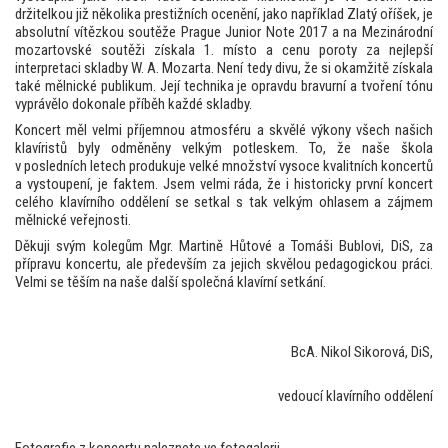
držitelkou již několika prestižních ocenění, jako například Zlatý oříšek, je
absolutní vítězkou soutěže Prague Junior Note 2017 a na Mezinárodní
mozartovské soutěži získala 1. místo a cenu poroty za nejlepší
interpretaci skladby W. A. Mozarta. Není tedy divu, že si okamžitě získala
také mělnické publikum. Její technika je opravdu bravurní a tvoření tónu
vyprávělo dokonale příběh každé skladby.
Koncert měl velmi příjemnou atmosféru a skvělé výkony všech našich
klavíristů byly odměněny velkým potleskem. To, že naše škola
v posledních letech produkuje velké množství vysoce kvalitních koncertů
a vystoupení, je faktem. Jsem velmi ráda, že i historicky první koncert
celého klavírního oddělení se setkal s tak velkým ohlasem a zájmem
mělnické veřejnosti.
Děkuji svým kolegům Mgr. Martině Hůtové a Tomáši Bublovi, DiS, za
přípravu koncertu, ale především za jejich skvělou pedagogickou práci.
Velmi se těším na naše další společná klavírní setkání.
BcA. Nikol Sikorová, DiS,
vedoucí klavírního oddělení
Fotografie z koncertu naleznete ve fotogalerii.